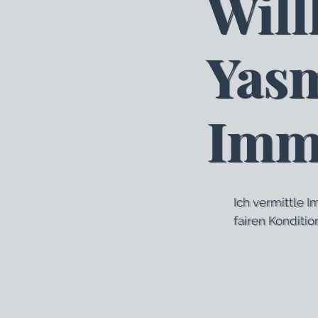
Wil
Yasm
Imm
Ich vermittle 
fairen Konditi